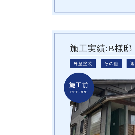
施工実績:B様邸
外壁塗装
その他
施工前
BEFORE