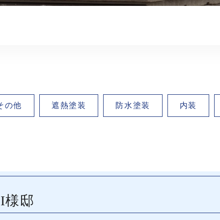
その他
遮熱塗装
防水塗装
内装
I様邸