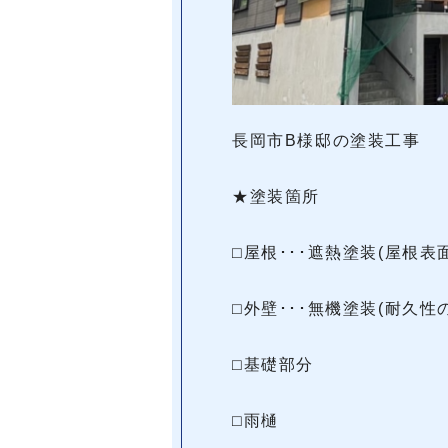
長岡市B様邸の塗装工事
★塗装箇所
⬜︎屋根･･･遮熱塗装(屋
⬜︎外壁･･･無機塗装(耐久性
⬜︎基礎部分
⬜︎雨樋