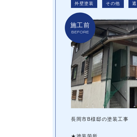
外壁塗装
その他
施工前
BEFORE
長岡市B様邸の塗装工事
★塗装箇所