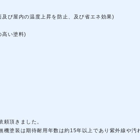
根表面及び屋内の温度上昇を防止、及び省エネ効果)
の高い塗料)
依頼頂きました。
無機塗装は期待耐用年数は約15年以上であり紫外線や汚