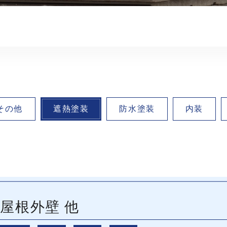
その他
遮熱塗装
防水塗装
内装
 屋根外壁 他