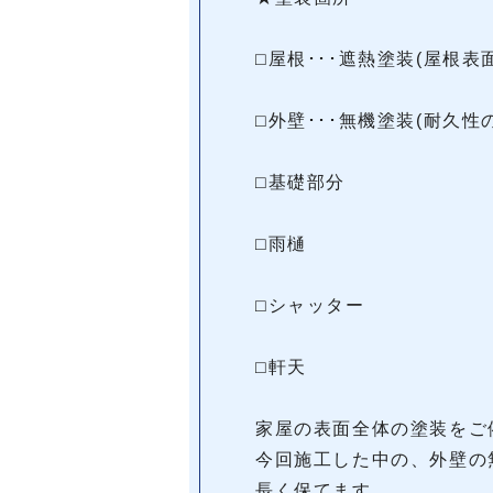
⬜︎屋根･･･遮熱塗装(屋
⬜︎外壁･･･無機塗装(耐久性
⬜︎基礎部分
⬜︎雨樋
⬜︎シャッター
⬜︎軒天
家屋の表面全体の塗装をご
今回施工した中の、外壁の
長く保てます。