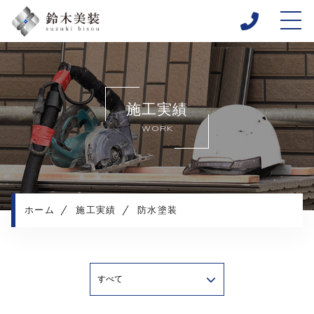
ホーム
当社について
施工実績
施工メニュー
WORK
施工実績
施工の流れ
よくある質問
コンテンツ
ホーム
施工実績
防水塗装
プライバシーポリシー