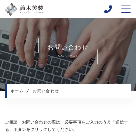
ホーム
当社について
お問い合わせ
施工メニュー
CONTACT
施工実績
施工の流れ
よくある質問
コンテンツ
ホーム
お問い合わせ
プライバシーポリシー
ご相談・お問い合わせの際は、必要事項をご入力のうえ
「送信す
る」ボタンをクリックしてください。