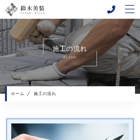
ホーム
当社について
施工の流れ
施工メニュー
FLOW
施工実績
施工の流れ
よくある質問
コンテンツ
ホーム
施工の流れ
プライバシーポリシー