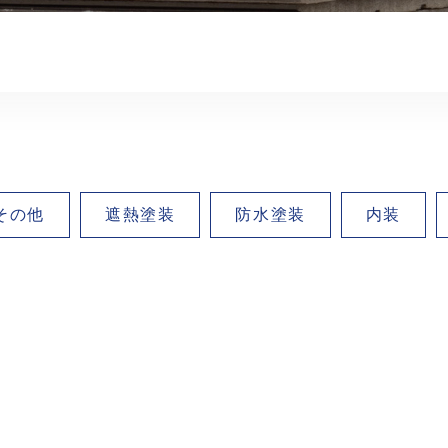
その他
遮熱塗装
防水塗装
内装